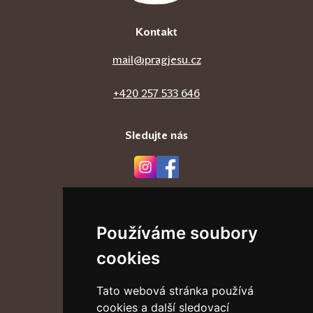
Kontakt
mail@pragjesu.cz
+420 257 533 646
Sledujte nás
Odkazy
Používáme soubory
Bosí karmelitáni
Arcibiskupství pražské
cookies
Vatican News
Tato webová stránka používá
Adresa
cookies a další sledovací