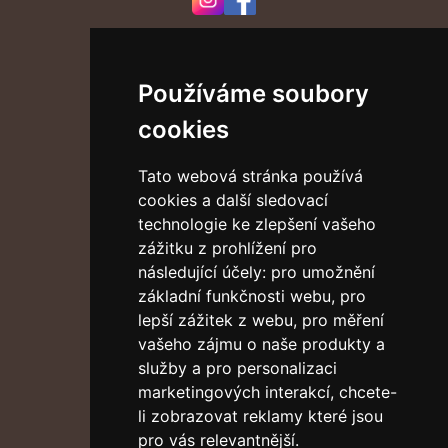
Odkazy
Používáme soubory
Bosí karmelitáni
Arcibiskupství pražské
cookies
Vatican News
Tato webová stránka používá
Adresa
cookies a další sledovací
Klášter Pražského Jezulátka
technologie ke zlepšení vašeho
Karmelitská 9
zážitku z prohlížení pro
Praha 1 – Malá Strana
následující účely:
pro umožnění
118 00
základní funkčnosti webu
,
pro
lepší zážitek z webu
,
pro měření
Bezbariérový přístup
vašeho zájmu o naše produkty a
služby a pro personalizaci
Buďme v kontaktu
marketingových interakcí
,
chcete-
Newsletter
li zobrazovat reklamy které jsou
pro vás relevantnější
.