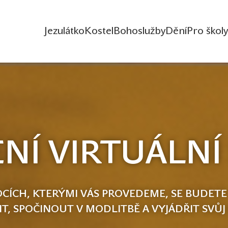
Jezulátko
Kostel
Bohoslužby
Dění
Pro školy
NÍ VIRTUÁLNÍ
CÍCH, KTERÝMI VÁS PROVEDEME, SE BUDETE
IT, SPOČINOUT V MODLITBĚ A VYJÁDŘIT SVŮJ