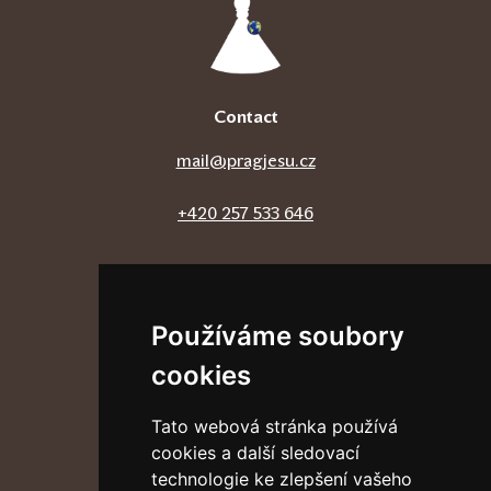
Contact
mail@pragjesu.cz
+420 257 533 646
Follow us
Používáme soubory
cookies
External links
Tato webová stránka používá
Discalced Carmelites
cookies a další sledovací
Vatican News
technologie ke zlepšení vašeho