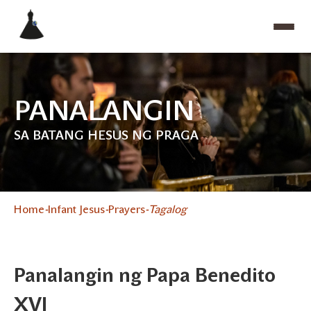
PANALANGIN
SA BATANG HESUS NG PRAGA
Home
Infant Jesus
Prayers
Tagalog
Panalangin ng Papa Benedito
XVI