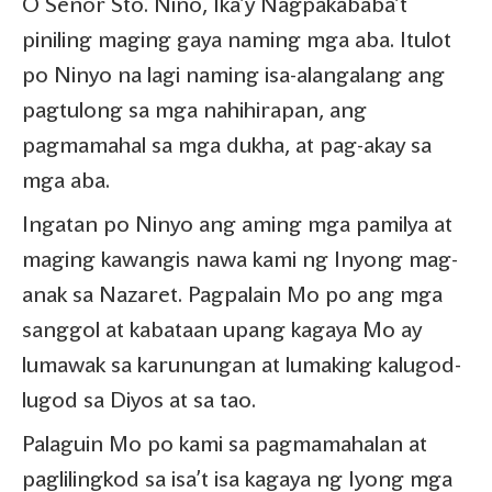
O Senor Sto. Nino, Ika’y Nagpakababa’t
piniling maging gaya naming mga aba. Itulot
po Ninyo na lagi naming isa-alangalang ang
pagtulong sa mga nahihirapan, ang
pagmamahal sa mga dukha, at pag-akay sa
mga aba.
Ingatan po Ninyo ang aming mga pamilya at
maging kawangis nawa kami ng Inyong mag-
anak sa Nazaret. Pagpalain Mo po ang mga
sanggol at kabataan upang kagaya Mo ay
lumawak sa karunungan at lumaking kalugod-
lugod sa Diyos at sa tao.
Palaguin Mo po kami sa pagmamahalan at
paglilingkod sa isa’t isa kagaya ng Iyong mga