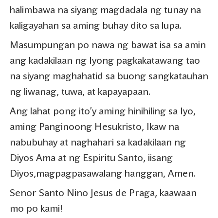
halimbawa na siyang magdadala ng tunay na
kaligayahan sa aming buhay dito sa lupa.
Masumpungan po nawa ng bawat isa sa amin
ang kadakilaan ng Iyong pagkakatawang tao
na siyang maghahatid sa buong sangkatauhan
ng liwanag, tuwa, at kapayapaan.
Ang lahat pong ito’y aming hinihiling sa Iyo,
aming Panginoong Hesukristo, Ikaw na
nabubuhay at naghahari sa kadakilaan ng
Diyos Ama at ng Espiritu Santo, iisang
Diyos,magpagpasawalang hanggan, Amen.
Senor Santo Nino Jesus de Praga, kaawaan
mo po kami!