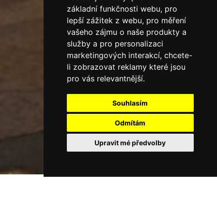
základní funkčnosti webu
,
pro
lepší zážitek z webu
,
pro měření
vašeho zájmu o naše produkty a
služby a pro personalizaci
marketingových interakcí
,
chcete-
li zobrazovat reklamy které jsou
pro vás relevantnější
.
Souhlasím
Odmítám
Upravit mé předvolby
zapalte virtuální svíčku